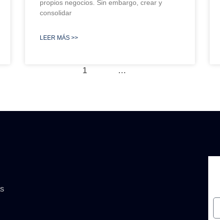
propios negocios. Sin embargo, crear y
consolidar
LEER MÁS >>
1
2
3
…
5
ás