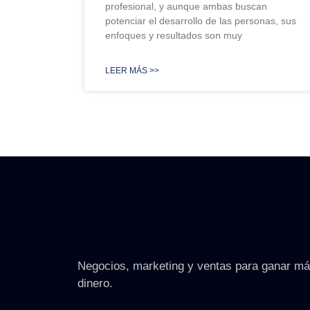
profesional, y aunque ambas buscan
potenciar el desarrollo de las personas, sus
enfoques y resultados son muy
LEER MÁS >>
Negocios, marketing y ventas para ganar m
dinero.